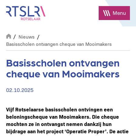
Overslaan
en
Menu
naar
de
Breadcrumb
inhoud
Nieuws
gaan
Basisscholen ontvangen cheque van Mooimakers
Basisscholen ontvangen
cheque van Mooimakers
02.10.2025
Vijf Rotselaarse basisscholen ontvingen een
beloningscheque van Mooimakers. Die cheque
mochten ze in ontvangst nemen dankzij hun
bijdrage aan het project ‘Operatie Proper’. De actie