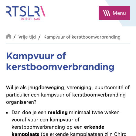
Overslaan
en
Menu
naar
de
Breadcrumb
inhoud
Vrije tijd
Kampvuur of kerstboomverbranding
gaan
Kampvuur of
kerstboomverbranding
Wil je als jeugdbeweging, vereniging, buurtcomité of
particulier een kampvuur of kerstboomverbranding
organiseren?
Dan doe je een
melding
minimaal twee weken
vooraf voor een kampvuur of
kerstboomverbranding op een
erkende
kampplaats
(de erkende kampplaatsen zijn Chiro