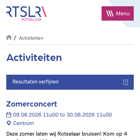
Overslaan
en
Menu
naar
de
Breadcrumb
inhoud
Activiteiten
gaan
Activiteiten
Resultaten verfijnen
Zomerconcert
09.08.2026 11u00 to 30.08.2026 11u00
Centrum
Deze zomer laten wij Rotselaar bruisen! Kom op 4