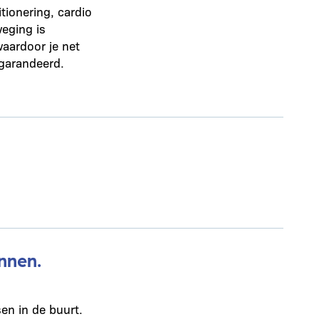
tionering, cardio
eging is
aardoor je net
egarandeerd.
nnen.
en in de buurt.