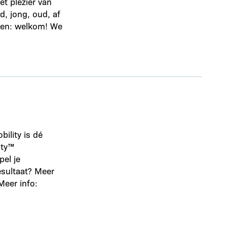
t plezier van
d, jong, oud, af
ven: welkom! We
bility is dé
ity™
el je
resultaat? Meer
Meer info: