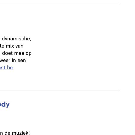
en dynamische,
te mix van
n doet mee op
 weer in een
st.be
ody
an de muziek!