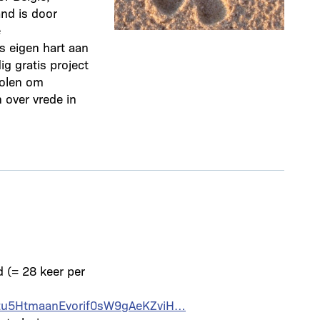
and is door
e
s eigen hart aan
g gratis project
holen om
 over vrede in
d (= 28 keer per
rzu5HtmaanEvorif0sW9gAeKZviH…