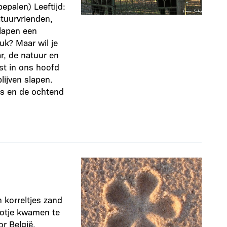
epalen) Leeftijd:
atuurvrienden,
slapen een
uk? Maar wil je
r, de natuur en
st in ons hoofd
ijven slapen.
s en de ochtend
 korreltjes zand
 potje kwamen te
or België,