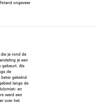
fstand ongeveer
die je rond de
wandeling je een
 gebeurt. Als
ngs de
 beter gekelnd
 gebied langs de
dolomiet- en
ers werd een
r over het