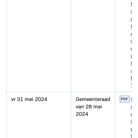
for
m
pol
tie
egl
em
en
pol
tie
on
BR
T
vr 31 mei 2024
Gemeenteraad
Docum
Go
van 28 mei
ed
2024
eur
ng
pol
tie