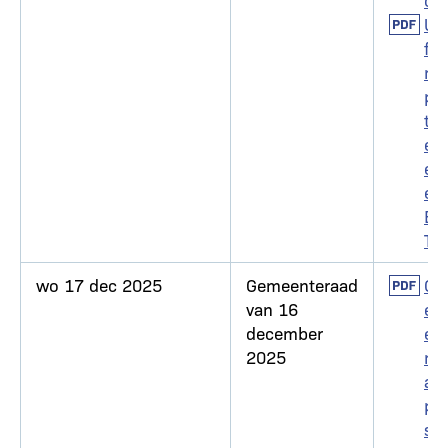
Docum
Un
for
m
pol
tie
egl
em
en
BR
T
wo 17 dec 2025
Gemeenteraad
Docum
Go
van 16
ed
december
eur
2025
ng
aa
pa
sin