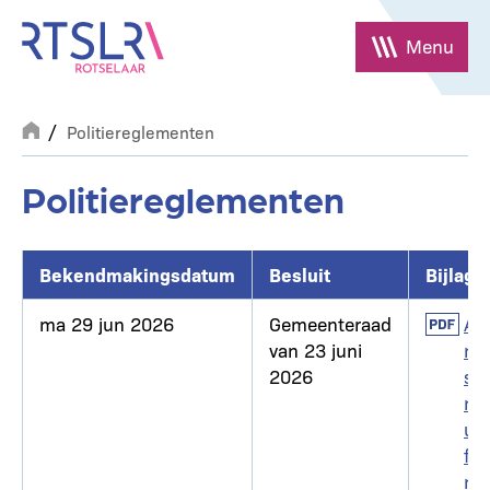
Overslaan
en
Menu
naar
de
Breadcrumb
inhoud
Politiereglementen
gaan
Politiereglementen
Bekendmakingsdatum
Besluit
Bijlage
ma 29 jun 2026
Gemeenteraad
Docum
Aa
van 23 juni
np
2026
ssi
ng
uni
for
m