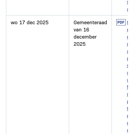
sel
aar
wo 17 dec 2025
Gemeenteraad
Docum
Go
van 16
ed
december
eur
2025
ng
aa
pa
sin
g
uni
for
m
pol
tie
egl
em
en