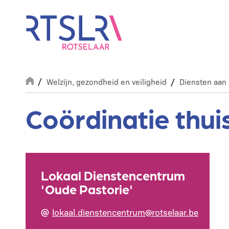
Overslaan
en
naar
de
inhoud
gaan
Breadcrumb
Welzijn, gezondheid en veiligheid
Diensten aan 
Coördinatie thui
Lokaal Dienstencentrum
'Oude Pastorie'
lokaal.dienstencentrum@rotselaar.be