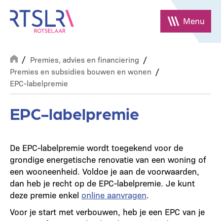
Overslaan
en
Menu
naar
de
Breadcrumb
inhoud
Premies, advies en financiering
gaan
Premies en subsidies bouwen en wonen
EPC-labelpremie
EPC-labelpremie
De EPC-labelpremie wordt toegekend voor de
grondige energetische renovatie van een woning of
een wooneenheid. Voldoe je aan de voorwaarden,
dan heb je recht op de EPC-labelpremie. Je kunt
deze premie enkel
online aanvragen
.
Voor je start met verbouwen, heb je een EPC van je