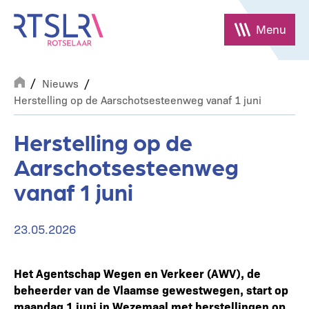
Overslaan
en
Menu
naar
de
Breadcrumb
inhoud
Nieuws
gaan
Herstelling op de Aarschotsesteenweg vanaf 1 juni
Herstelling op de
Aarschotsesteenweg
vanaf 1 juni
23.05.2026
Het Agentschap Wegen en Verkeer (AWV), de
beheerder van de Vlaamse gewestwegen, start op
maandag 1 juni in Wezemaal met herstellingen op