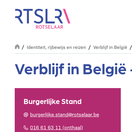
Overslaan
en
naar
de
inhoud
gaan
Breadcrumb
Identiteit, rijbewijs en reizen
Verblijf in België
Verblijf in Belg
Burgerlijke Stand
burgerlijke.stand@rotselaar.be
016 61 63 11 (onthaal)