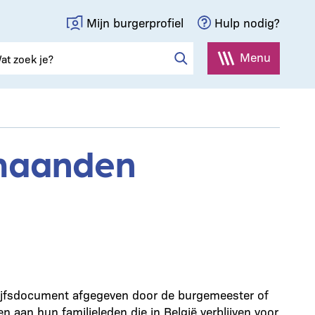
Mijn burgerprofiel
Hulp nodig?
Menu
e maanden
rblijfsdocument afgegeven door de burgemeester of
 aan hun familieleden die in België verblijven voor