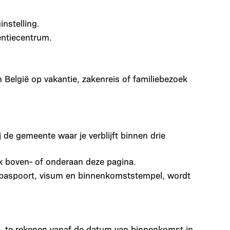
nstelling.
entiecentrum.
België op vakantie, zakenreis of familiebezoek
j de gemeente waar je verblijft binnen drie
k boven- of onderaan deze pagina.
 je paspoort, visum en binnenkomststempel, wordt
, te rekenen vanaf de datum van binnenkomst in