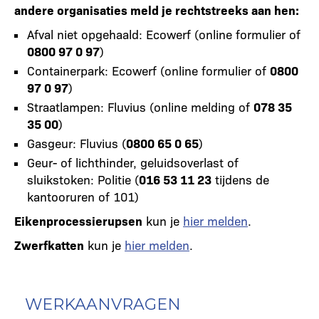
andere organisaties meld je rechtstreeks aan hen:
Afval niet opgehaald: Ecowerf (online formulier of
0800 97 0 97
)
Containerpark: Ecowerf (online formulier of
0800
97 0 97
)
Straatlampen: Fluvius (online melding of
078 35
35 00
)
Gasgeur: Fluvius (
0800 65 0 65
)
Geur- of lichthinder, geluidsoverlast of
sluikstoken: Politie (
016 53 11 23
tijdens de
kantooruren of 101)
Eikenprocessierupsen
kun je
hier melden
.
Zwerfkatten
kun je
hier melden
.