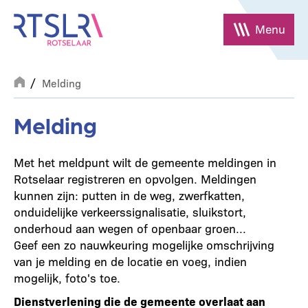
Overslaan
en
Menu
naar
de
Breadcrumb
inhoud
Melding
gaan
Melding
Met het meldpunt wilt de gemeente meldingen in
Rotselaar registreren en opvolgen. Meldingen
kunnen zijn: putten in de weg, zwerfkatten,
onduidelijke verkeerssignalisatie, sluikstort,
onderhoud aan wegen of openbaar groen...
Geef een zo nauwkeuring mogelijke omschrijving
van je melding en de locatie en voeg, indien
mogelijk, foto's toe.
Dienstverlening die de gemeente overlaat aan