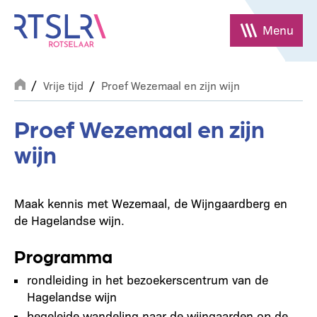
Overslaan
en
Menu
naar
de
Breadcrumb
inhoud
Vrije tijd
Proef Wezemaal en zijn wijn
gaan
Proef Wezemaal en zijn
wijn
Maak kennis met Wezemaal, de Wijngaardberg en
de Hagelandse wijn.
Programma
rondleiding in het bezoekerscentrum van de
Hagelandse wijn
begeleide wandeling naar de wijngaarden op de