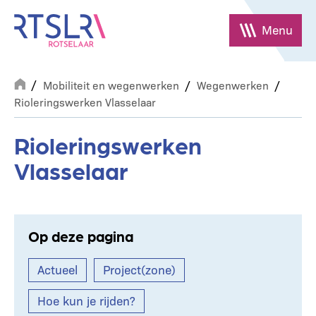
Overslaan
en
Menu
naar
de
Breadcrumb
inhoud
Mobiliteit en wegenwerken
Wegenwerken
gaan
Rioleringswerken Vlasselaar
Rioleringswerken
Vlasselaar
Op deze pagina
Actueel
Project(zone)
Hoe kun je rijden?