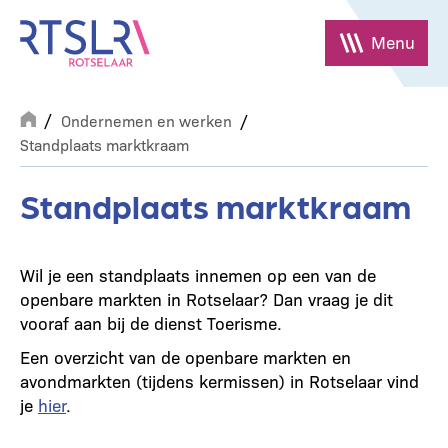
Overslaan
en
Menu
naar
de
Breadcrumb
inhoud
Ondernemen en werken
gaan
Standplaats marktkraam
Standplaats marktkraam
Wil je een standplaats innemen op een van de
openbare markten in Rotselaar? Dan vraag je dit
vooraf aan bij de dienst Toerisme.
Een overzicht van de openbare markten en
avondmarkten (tijdens kermissen) in Rotselaar vind
je
hier
.