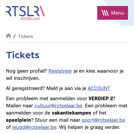
Overslaan
en
Menu
naar
de
Breadcrumb
inhoud
Tickets
gaan
Tickets
Nog geen profiel?
Registreer
je en kies waarvoor je
wil inschrijven.
Al geregistreerd? Meld je aan via je
ACCOUNT
Een probleem met aanmelden voor
VERDIEP 2
?
Mailen naar
cultuur@rotselaar.be
. Een probleem met
aanmelden voor de
vakantiekampen
of het
speelplein
? Stuur een mail naar
sport@rotselaar.be
of
jeugd@rotselaar.be
. Wij helpen je graag verder.