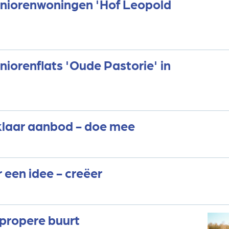
eniorenwoningen 'Hof Leopold
niorenflats 'Oude Pastorie' in
klaar aanbod - doe mee
 een idee - creëer
 propere buurt