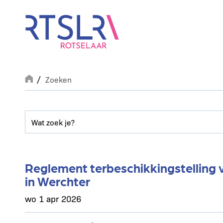
Overslaan
en
naar
de
inhoud
gaan
Breadcrumb
Zoeken
Reglement terbeschikkingstelling v
in Werchter
wo 1 apr 2026