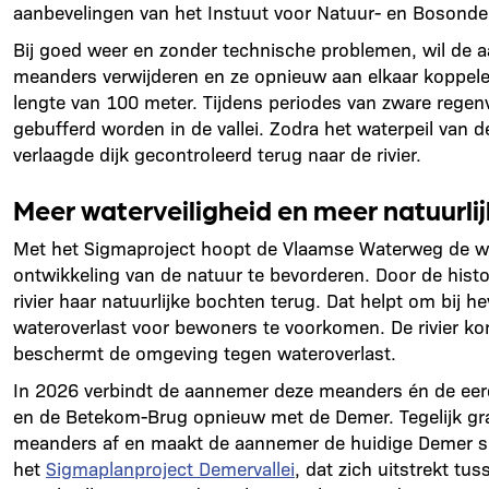
aanbevelingen van het Instuut voor Natuur- en Bosonde
Bij goed weer en zonder technische problemen, wil de aa
meanders verwijderen en ze opnieuw aan elkaar koppelen
lengte van 100 meter. Tijdens periodes van zware regenv
gebufferd worden in de vallei. Zodra het waterpeil van 
verlaagde dijk gecontroleerd terug naar de rivier.
Meer waterveiligheid en meer natuurli
Met het Sigmaproject hoopt de Vlaamse Waterweg de wat
ontwikkeling van de natuur te bevorderen. Door de histo
rivier haar natuurlijke bochten terug. Dat helpt om bij h
wateroverlast voor bewoners te voorkomen. De rivier ko
beschermt de omgeving tegen wateroverlast.
In 2026 verbindt de aannemer deze meanders én de eer
en de Betekom-Brug opnieuw met de Demer. Tegelijk gr
meanders af en maakt de aannemer de huidige Demer sm
het
Sigmaplanproject Demervallei
, dat zich uitstrekt tu