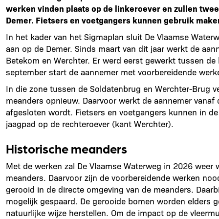
werken vinden plaats op de linkeroever en zullen tw
Demer. Fietsers en voetgangers kunnen gebruik maken
In het kader van het Sigmaplan sluit De Vlaamse Water
aan op de Demer. Sinds maart van dit jaar werkt de aan
Betekom en Werchter. Er werd eerst gewerkt tussen de 
september start de aannemer met voorbereidende werk
In die zone tussen de Soldatenbrug en Werchter-Brug v
meanders opnieuw. Daarvoor werkt de aannemer vanaf de
afgesloten wordt. Fietsers en voetgangers kunnen in de
jaagpad op de rechteroever (kant Werchter).
Historische meanders
Met de werken zal De Vlaamse Waterweg in 2026 weer wa
meanders. Daarvoor zijn de voorbereidende werken noodz
gerooid in de directe omgeving van de meanders. Daar
mogelijk gespaard. De gerooide bomen worden elders g
natuurlijke wijze herstellen. Om de impact op de vleer