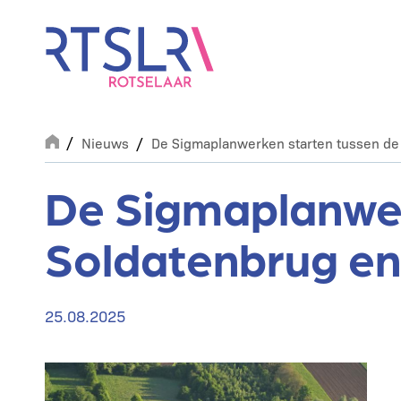
Overslaan
en
naar
de
inhoud
gaan
Breadcrumb
Nieuws
De Sigmaplanwerken starten tussen de
De Sigmaplanwer
Soldatenbrug e
25.08.2025