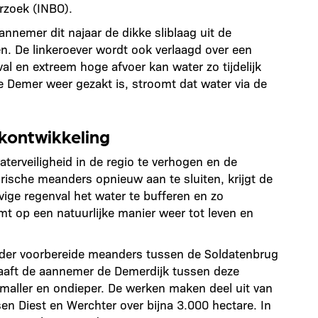
rzoek (INBO).
nnemer dit najaar de dikke sliblaag uit de
. De linkeroever wordt ook verlaagd over een
al en extreem hoge afvoer kan water zo tijdelijk
de Demer weer gezakt is, stroomt dat water via de
jkontwikkeling
erveiligheid in de regio te verhogen en de
rische meanders opnieuw aan te sluiten, krijgt de
evige regenval het water te bufferen en zo
mt op een natuurlijke manier weer tot leven en
der voorbereide meanders tussen de Soldatenbrug
aaft de aannemer de Demerdijk tussen deze
aller en ondieper. De werken maken deel uit van
ssen Diest en Werchter over bijna 3.000 hectare. In