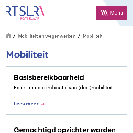
Overslaan
en
Menu
naar
de
Breadcrumb
inhoud
Mobiliteit en wegenwerken
Mobiliteit
gaan
Mobiliteit
Basisbereikbaarheid
Een slimme combinatie van (deel)mobiliteit.
Lees meer
Gemachtigd opzichter worden