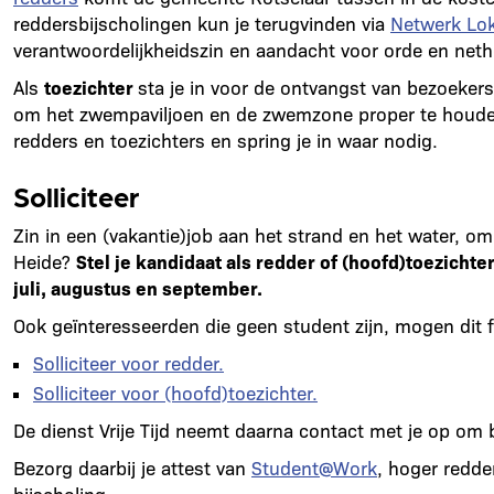
reddersbijscholingen kun je terugvinden via
Netwerk Lok
verantwoordelijkheidszin en aandacht voor orde en neth
Als
toezichter
sta je in voor de ontvangst van bezoeker
om het zwempaviljoen en de zwemzone proper te houde
redders en toezichters en spring je in waar nodig.
Solliciteer
Zin in een (vakantie)job aan het strand en het water, o
Heide?
Stel je kandidaat als redder of (hoofd)toezichte
juli, augustus en september.
Ook geïnteresseerden die geen student zijn, mogen dit f
Solliciteer voor redder.
Solliciteer voor (hoofd)toezichter.
De dienst Vrije Tijd neemt daarna contact met je op om
Bezorg daarbij je attest van
Student@Work
, hoger redde
bijscholing.