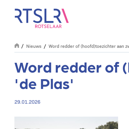
Overslaan
en
naar
de
inhoud
gaan
Breadcrumb
Nieuws
Word redder of (hoofd)toezichter aan 
Word redder of 
'de Plas'
29.01.2026