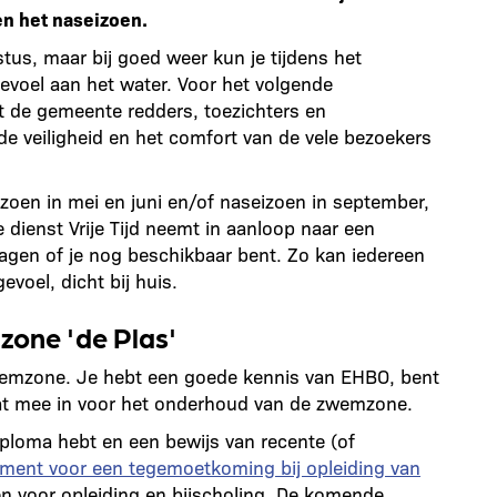
en het naseizoen.
tus, maar bij goed weer kun je tijdens het
gevoel aan het water. Voor het volgende
t de gemeente redders, toezichters en
 de veiligheid en het comfort van de vele bezoekers
izoen in mei en juni en/of naseizoen in september,
e dienst Vrije Tijd neemt in aanloop naar een
agen of je nog beschikbaar bent. Zo kan iedereen
voel, dicht bij huis.
zone 'de Plas'
zwemzone. Je hebt een goede kennis van EHBO, bent
taat mee in voor het onderhoud van de zwemzone.
iploma hebt en een bewijs van recente (of
ement voor een tegemoetkoming bij opleiding van
n voor opleiding en bijscholing. De komende