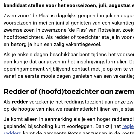
kandidaat stellen voor het voorseizoen, juli, augustus 
Zwemzone ‘de Plas’ is dagelijks geopend in juli en augus
voorseizoen in mei en juni al genieten van een vakantie
zwemseizoen in zwemzone ‘de Plas’ van Rotselaar, zoek
hoofdtoezichters. Als redder of toezichter sta je in voor
en bezorg je hun een zalig vakantiegevoel.
Als je enkele dagen beschikbaar bent tijdens het voorse
dan kun je dat aangeven in het inschrijvingsformulier. D
openingsmoment vrijblijvend contact met je op om te vr
vanaf de eerste mooie dagen genieten van een vakantiege
Redder of (hoofd)toezichter aan zwem
Als
redder
verzeker je het reddingstoezicht aan onze 
op de hoogte van nieuwe reanimatierichtlijnen en je s
Je komt alleen in aanmerking als je een hoger reddersd
geplande) bijscholing kunt voorleggen. Dankzij het
regl
redders
komt de gemeente Rotselaar tussen in de koste