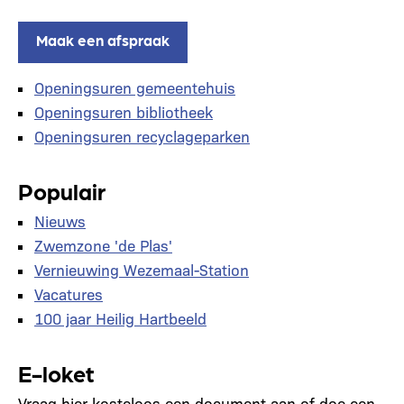
Maak een afspraak
Openingsuren gemeentehuis
Openingsuren bibliotheek
Openingsuren recyclageparken
Populair
Nieuws
Zwemzone 'de Plas'
Vernieuwing Wezemaal-Station
Vacatures
100 jaar Heilig Hartbeeld
E-loket
Vraag hier kosteloos een document aan of doe een