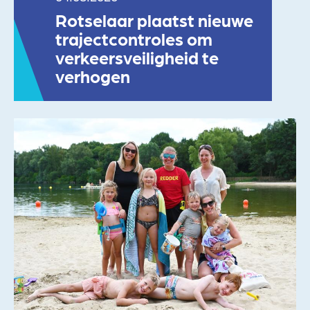
Rotselaar plaatst nieuwe
trajectcontroles om
verkeersveiligheid te
verhogen