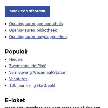
Maak een afspraak
Openingsuren gemeentehuis
Openingsuren bibliotheek
Openingsuren recyclageparken
Populair
Nieuws
Zwemzone 'de Plas'
Vernieuwing Wezemaal-Station
Vacatures
100 jaar Heilig Hartbeeld
E-loket
Vraag hier kosteloos een document aan of doe een