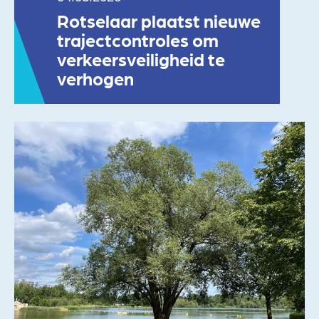
Rotselaar plaatst nieuwe
trajectcontroles om
verkeersveiligheid te
verhogen