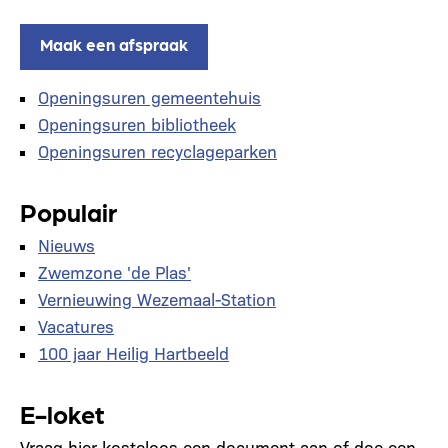
Maak een afspraak
Openingsuren gemeentehuis
Openingsuren bibliotheek
Openingsuren recyclageparken
Populair
Nieuws
Zwemzone 'de Plas'
Vernieuwing Wezemaal-Station
Vacatures
100 jaar Heilig Hartbeeld
E-loket
Vraag hier kosteloos een document aan of doe een