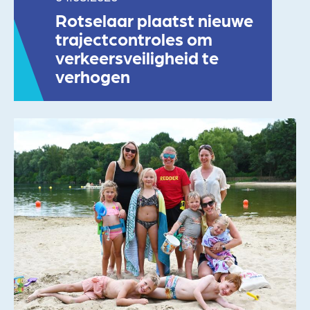
Rotselaar plaatst nieuwe
trajectcontroles om
verkeersveiligheid te
verhogen