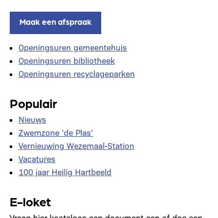
Maak een afspraak
Openingsuren gemeentehuis
Openingsuren bibliotheek
Openingsuren recyclageparken
Populair
Nieuws
Zwemzone 'de Plas'
Vernieuwing Wezemaal-Station
Vacatures
100 jaar Heilig Hartbeeld
E-loket
Vraag hier kosteloos een document aan of doe een