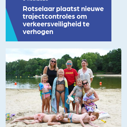
Rotselaar plaatst nieuwe
trajectcontroles om
verkeersveiligheid te
verhogen