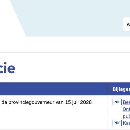
cie
Bijlage
n de provinciegouverneur van 15 juli 2026
Docume
Bes
On
pub
Docume
Kaa