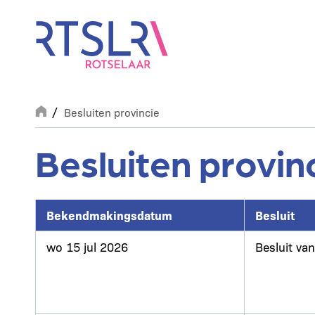
Overslaan
en
naar
de
inhoud
gaan
Breadcrumb
Besluiten provincie
Besluiten provin
Bekendmakingsdatum
Besluit
wo 15 jul 2026
Besluit va