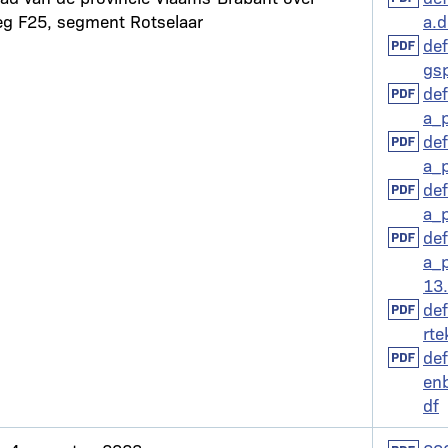
eg F25, segment Rotselaar
a.
Docume
def
gs
Docume
def
a_
Docume
def
a_
Docume
def
a_
Docume
def
a_
13
Docume
def
rte
Docume
def
en
df