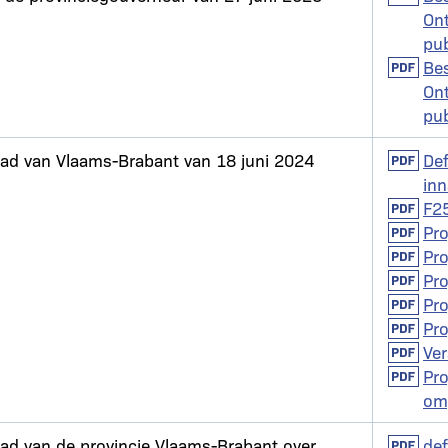
On
pub
Docume
Bes
On
pub
aad van Vlaams-Brabant van 18 juni 2024
Docume
Def
in
Docume
F25
Docume
Pro
Docume
Pro
Docume
Pro
Docume
Pro
Docume
Pro
Docume
Ve
Docume
Pro
om
aad van de provincie Vlaams-Brabant over
Docume
def