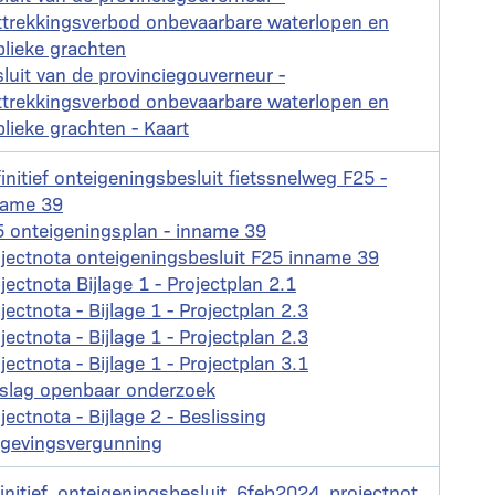
ttrekkingsverbod onbevaarbare waterlopen en
lieke grachten
nt
luit van de provinciegouverneur -
ttrekkingsverbod onbevaarbare waterlopen en
lieke grachten - Kaart
nt
initief onteigeningsbesluit fietssnelweg F25 -
name 39
nt
 onteigeningsplan - inname 39
nt
jectnota onteigeningsbesluit F25 inname 39
nt
jectnota Bijlage 1 - Projectplan 2.1
nt
jectnota - Bijlage 1 - Projectplan 2.3
nt
jectnota - Bijlage 1 - Projectplan 2.3
nt
jectnota - Bijlage 1 - Projectplan 3.1
nt
rslag openbaar onderzoek
nt
jectnota - Bijlage 2 - Beslissing
gevingsvergunning
nt
initief_onteigeningsbesluit_6feb2024_projectnot