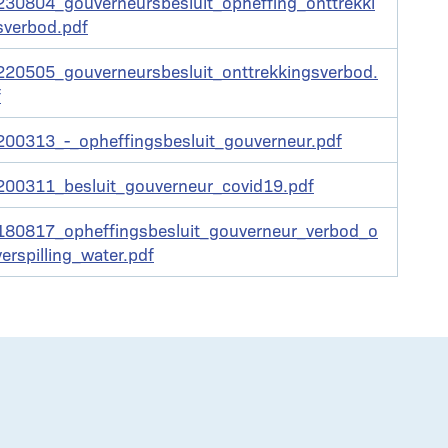
nt
230804_gouverneursbesluit_opheffing_onttrekki
sverbod.pdf
nt
220505_gouverneursbesluit_onttrekkingsverbod.
f
nt
200313_-_opheffingsbesluit_gouverneur.pdf
nt
200311_besluit_gouverneur_covid19.pdf
nt
180817_opheffingsbesluit_gouverneur_verbod_o
erspilling_water.pdf