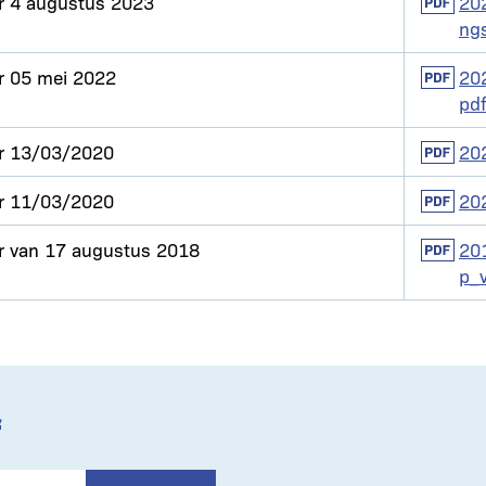
r 4 augustus 2023
Docume
20
ng
r 05 mei 2022
Docume
20
pd
r 13/03/2020
Docume
20
r 11/03/2020
Docume
20
r van 17 augustus 2018
Docume
20
p_v
f