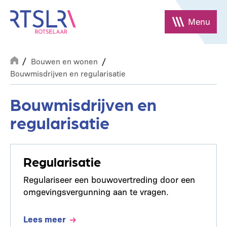
Overslaan
en
Menu
naar
de
Breadcrumb
inhoud
Bouwen en wonen
gaan
Bouwmisdrijven en regularisatie
Bouwmisdrijven en
regularisatie
Regularisatie
Regulariseer een bouwovertreding door een
omgevingsvergunning aan te vragen.
Lees meer