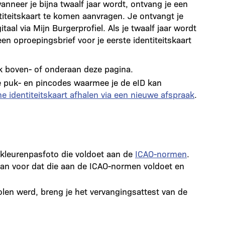
nneer je bijna twaalf jaar wordt, ontvang je een
iteitskaart te komen aanvragen. Je ontvangt je
taal via Mijn Burgerprofiel. Als je twaalf jaar wordt
en oproepingsbrief voor je eerste identiteitskaart
k boven- of onderaan deze pagina.
de puk- en pincodes waarmee je de eID kan
he identiteitskaart afhalen via een nieuwe afspraak
.
kleurenpasfoto die voldoet aan de
ICAO-normen
.
 dan voor dat die aan de ICAO-normen voldoet en
stolen werd, breng je het vervangingsattest van de