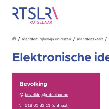
Overslaan
en
naar
de
inhoud
gaan
Breadcrumb
Identiteit, rijbewijs en reizen
Identiteitskaart
Elektronische ide
Bevolking
bevolking@rotselaar.be
016 61 63 11 (onthaal)