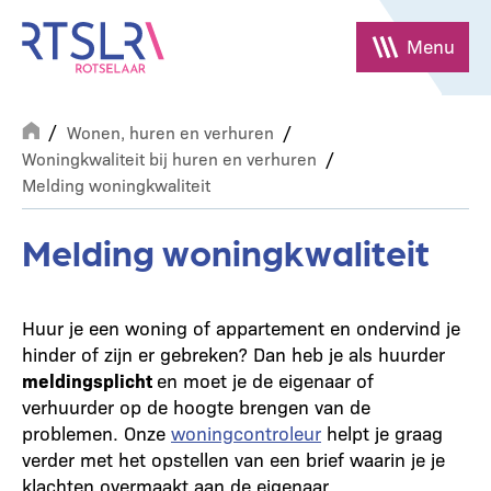
Overslaan
en
Menu
naar
de
Breadcrumb
inhoud
Wonen, huren en verhuren
gaan
Woningkwaliteit bij huren en verhuren
Melding woningkwaliteit
Melding woningkwaliteit
Huur je een woning of appartement en ondervind je
hinder of zijn er gebreken? Dan heb je als huurder
meldingsplicht
en moet je de eigenaar of
verhuurder op de hoogte brengen van de
problemen. Onze
woningcontroleur
helpt je graag
verder met het opstellen van een brief waarin je je
klachten overmaakt aan de eigenaar.